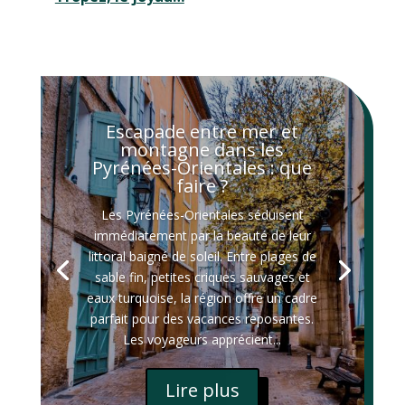
Escapade entre mer et
montagne dans les
Pyrénées-Orientales : que
faire ?
Les Pyrénées-Orientales séduisent
immédiatement par la beauté de leur
littoral baigné de soleil. Entre plages de
sable fin, petites criques sauvages et
eaux turquoise, la région offre un cadre
parfait pour des vacances reposantes.
Les voyageurs apprécient...
Lire plus