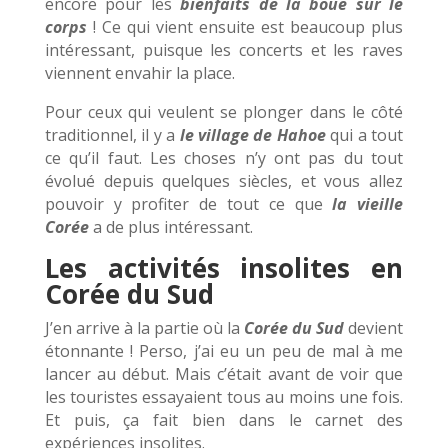
encore pour les
bienfaits de la boue sur le
corps
! Ce qui vient ensuite est beaucoup plus
intéressant, puisque les concerts et les raves
viennent envahir la place.
Pour ceux qui veulent se plonger dans le côté
traditionnel, il y a
le village de Hahoe
qui a tout
ce qu’il faut. Les choses n’y ont pas du tout
évolué depuis quelques siècles, et vous allez
pouvoir y profiter de tout ce que
la vieille
Cor
é
e
a de plus intéressant.
Les activit
é
s insolites en
Cor
é
e du Sud
J’en arrive à la partie où la
Cor
é
e du Sud
devient
étonnante ! Perso, j’ai eu un peu de mal à me
lancer au début. Mais c’était avant de voir que
les touristes essayaient tous au moins une fois.
Et puis, ça fait bien dans le carnet des
expériences insolites.