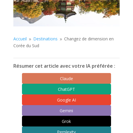
Accueil
Destinations
Changez de dimension en
9
9
Corée du Sud
Résumer cet article avec votre IA préférée :
Claude
ChatGPT
Google AI
Gemini
Grok
Perplexity