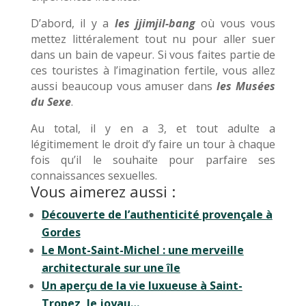
D’abord, il y a
les jjimjil-bang
où vous vous
mettez littéralement tout nu pour aller suer
dans un bain de vapeur. Si vous faites partie de
ces touristes à l’imagination fertile, vous allez
aussi beaucoup vous amuser dans
les Mus
é
es
du Sexe
.
Au total, il y en a 3, et tout adulte a
légitimement le droit d’y faire un tour à chaque
fois qu’il le souhaite pour parfaire ses
connaissances sexuelles.
Vous aimerez aussi :
Découverte de l’authenticité provençale à
Gordes
Le Mont-Saint-Michel : une merveille
architecturale sur une île
Un aperçu de la vie luxueuse à Saint-
Tropez, le joyau…