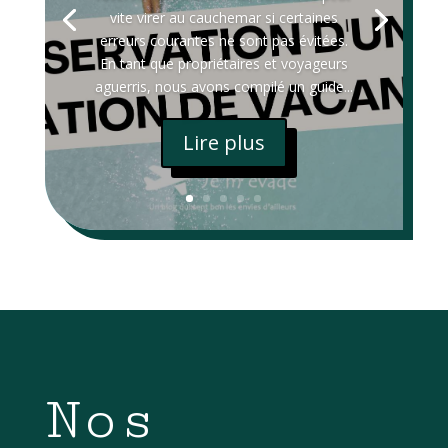
vite virer au cauchemar si certaines
erreurs courantes ne sont pas évitées.
En tant que propriétaires et voyageurs
aguerris, nous avons compilé un guide...
Lire plus
Nos