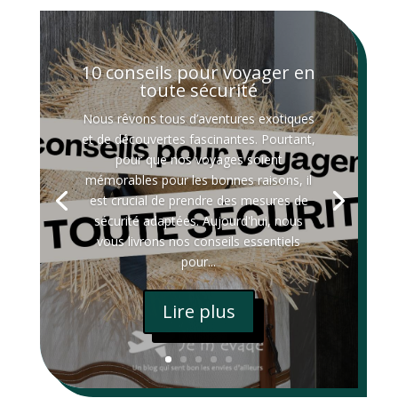
10 conseils pour voyager en
toute sécurité
Nous rêvons tous d’aventures exotiques
et de découvertes fascinantes. Pourtant,
pour que nos voyages soient
mémorables pour les bonnes raisons, il
est crucial de prendre des mesures de
sécurité adaptées. Aujourd'hui, nous
vous livrons nos conseils essentiels
pour...
Lire plus