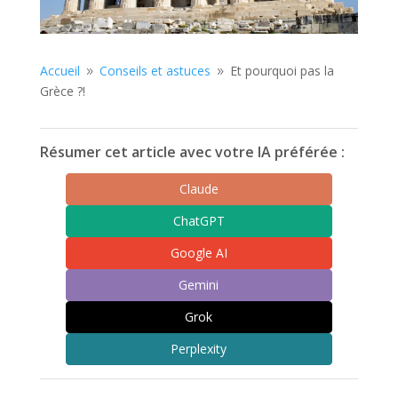
Accueil
Conseils et astuces
Et pourquoi pas la
9
9
Grèce ?!
Résumer cet article avec votre IA préférée :
Claude
ChatGPT
Google AI
Gemini
Grok
Perplexity