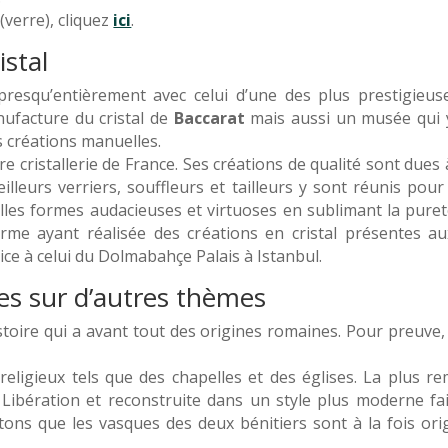
 (verre), cliquez
ici
.
istal
esqu’entièrement avec celui d’une des plus prestigieuse
anufacture du cristal de
Baccarat
mais aussi un musée qui y
s créations manuelles.
e cristallerie de France. Ses créations de qualité sont dues 
eilleurs verriers, souffleurs et tailleurs y sont réunis po
lles formes audacieuses et virtuoses en sublimant la pureté 
firme ayant réalisée des créations en cristal présentes 
ice à celui du Dolmabahçe Palais à Istanbul.
es sur d’autres thèmes
oire qui a avant tout des origines romaines. Pour preuve,
religieux tels que des chapelles et des églises. La plus r
la Libération et reconstruite dans un style plus moderne f
Notons que les vasques des deux bénitiers sont à la fois orig