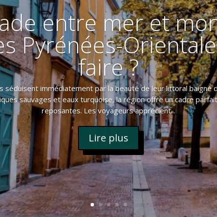
ade entre mer et mo
es Pyrénées-Orientale
faire ?
 séduisent immédiatement par la beauté de leur littoral baigné de
criques sauvages et eaux turquoise, la région offre un cadre parfa
reposantes. Les voyageurs apprécient...
Lire plus