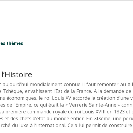
tres thèmes
l’Histoire
 aujourd’hui mondialement connue il faut remonter au XIII
e Tchèque, envahissent l’Est de la France. A la demande d
s économiques, le roi Louis XV accorde la création d’une ve
s de l’Empire, ce qui était la « Verrerie Sainte-Anne » connai
sa première commande royale du roi Louis XVIII en 1823 et
les et des chefs d’état du monde entier. Fin XIXème, une pé
marché du luxe à l’international. Cela lui permit de construi
.