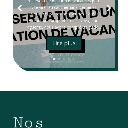
réserver une location de vacances peut
vite virer au cauchemar si certaines
erreurs courantes ne sont pas évitées.
En tant que propriétaires et voyageurs
aguerris, nous avons compilé un guide...
Lire plus
Nos