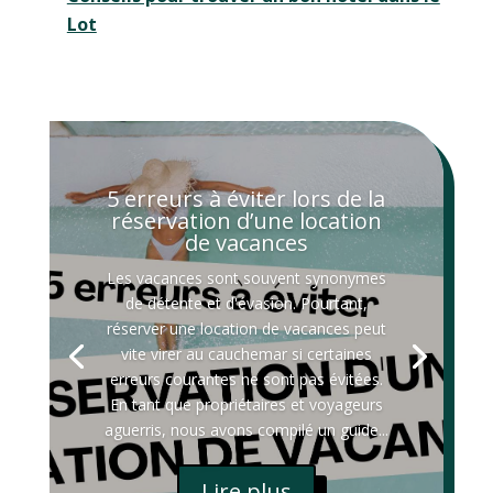
Lot
5 erreurs à éviter lors de la
réservation d’une location
de vacances
Les vacances sont souvent synonymes
de détente et d'évasion. Pourtant,
réserver une location de vacances peut
vite virer au cauchemar si certaines
erreurs courantes ne sont pas évitées.
En tant que propriétaires et voyageurs
aguerris, nous avons compilé un guide...
Lire plus